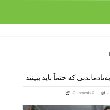
ه
0 Comments.