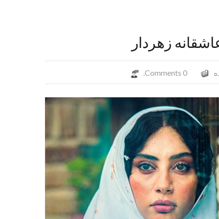
عاشقانه زهردار
ه
0 Comments.