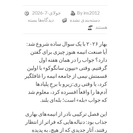
ins2012
By
جولای-7-2026
برای
دسته‌بندی نشده
دیدگاه‌ها
بسته
۱۰انیمه
هستند
برتر
بهار
بهار ۲۰۲۶ با یک سوال ساده شروع شد:
۲۰۲۶
آیا صنعت انیمه هنوز چیزی برای گفتن
که
دارد؟ جواب را در همان هفته اول
باید
گرفتیم. وقتی «نیپون سانگوکو» با اولین
ببینید:
قسمتش نیمی از جامعه انیمه را غافلگیر
فصل
کرد، یا وقتی ری:زیرو با برجِ پلیادها
سورپرایزها!
آدم‌ها را واقعاً افسرده کرد، معلوم شد
که جواب «بله» است؛ بله‌ای بلند.
این فصل ترکیبی نادر از انیمه‌های بهاری
جذاب بود: دنباله‌هایی که فراتر از انتظار
رفتند، آثار جدیدی که از هیچ، به پدیده