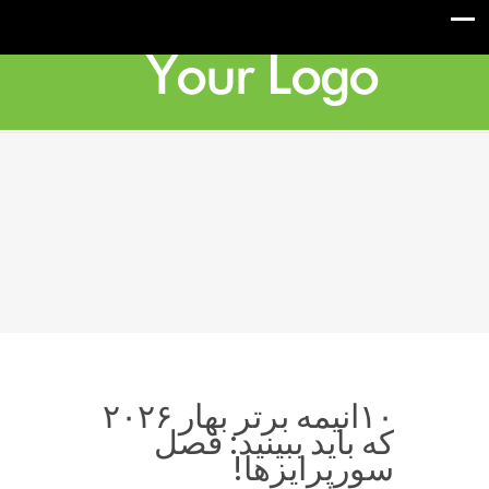
۱۰انیمه برتر بهار ۲۰۲۶
که باید ببینید: فصل
سورپرایزها!